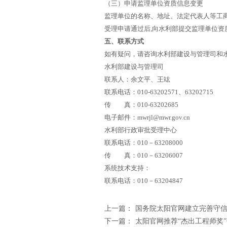
（三）申请监理单位资质信息变更
监理单位的名称、地址、法定代表人等工商
受理申请通过后,向水利部提交监理单位资
五、联系方式
如有疑问，请咨询水利部建设与管理司和
水利部建设与管理司
联系人：余文平、王竑
联系电话：010-63202571、63202715
传 真：010-63202685
电子邮件：mwrjl@mwr.gov.cn
水利部行政审批受理中心
联系电话：010－63208000
传 真：010－63206007
系统技术支持：
联系电话：010－63204847
上一篇：
国务院太阳官网建立完善守
下一篇：
太阳官网推荐“杰出工程师奖