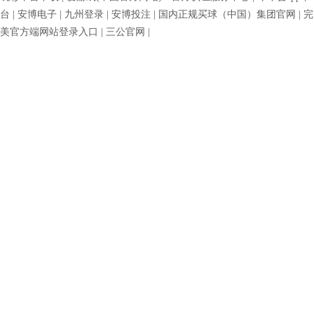
台
|
安博电子
|
九州登录
|
安博投注
|
国内正规买球（中国）集团官网
|
完
美官方端网站登录入口
|
三公官网
|