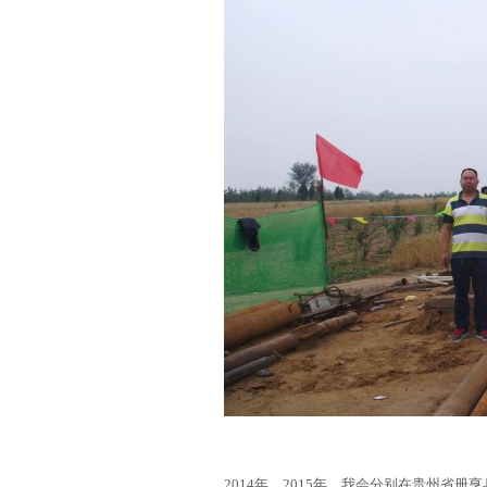
2014年、2015年，我会分别在贵州省