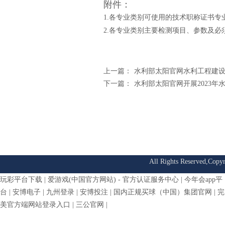
附件：
1.各专业类别可使用的技术职称证书专
2.各专业类别主要检测项目、参数及必
上一篇：
水利部太阳官网水利工程建
下一篇：
水利部太阳官网开展2023
All Rights Reserved,Cop
玩彩平台下载
|
爱游戏(中国官方网站) - 官方认证服务中心
|
今年会app平
台
|
安博电子
|
九州登录
|
安博投注
|
国内正规买球（中国）集团官网
|
完
美官方端网站登录入口
|
三公官网
|