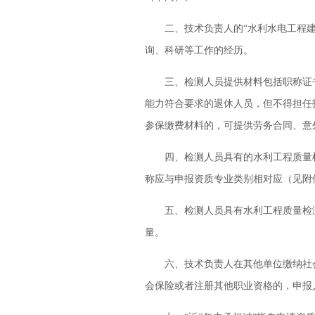
二、技术负责人的“水利水电工程建设
询、科研等工作的经历。
三、检测人员提供材料包括职称证书
能力符合要求的退休人员，但不得担任
参保缴费材料的，可提供劳务合同、意
四、检测人员具有的水利工程质量检
称应与申报资质专业类别相对应（见附
五、检测人员具有水利工程质量检测
量。
六、技术负责人在其他单位缴纳社会
会保险或者注册其他职业资格的，申报